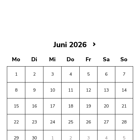
bestätigen
Sie diesen
Link.
Beginn
Zum
des
Inhalt
Juni
Juni 2026
Seitenbereichs:
(Zugriffstaste
2026
Seitenbereiche:
1)
Mo
Di
Mi
Do
Fr
Sa
So
Zur
Positionsanzeige
(Zugriffstaste
1
2
3
4
5
6
7
2)
Zur
8
9
10
11
12
13
14
Hauptnavigation
Ende
(Zugriffstaste
15
16
17
18
19
20
21
dieses
3)
Seitenbereichs.
Zu
Zur
22
23
24
25
26
27
28
den
Übersicht
Seiteneinstellungen
der
29
30
1
2
3
4
5