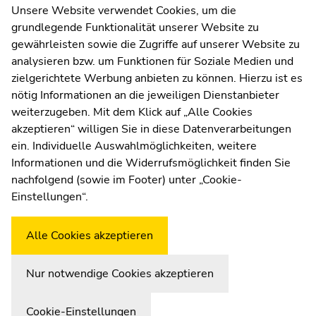
Melden Sie sich jetzt an!
Unsere Website verwendet Cookies, um die
grundlegende Funktionalität unserer Website zu
Zur Newsletter-Anmeldung
gewährleisten sowie die Zugriffe auf unserer Website zu
analysieren bzw. um Funktionen für Soziale Medien und
zielgerichtete Werbung anbieten zu können. Hierzu ist es
nötig Informationen an die jeweiligen Dienstanbieter
weiterzugeben. Mit dem Klick auf „Alle Cookies
UNI for LIFE Weiterbildungs
akzeptieren“ willigen Sie in diese Datenverarbeitungen
Zur Übersicht der Seitenbereiche
Beginn des Seitenbereichs:
Ende dieses Seitenbereichs.
ein. Individuelle Auswahlmöglichkeiten, weitere
GmbH
Informationen und die Widerrufsmöglichkeit finden Sie
nachfolgend (sowie im Footer) unter „Cookie-
Palais Kottulinsky, Beethovenstraße 9, 8010
Einstellungen“.
Graz
Büro-Öffnungszeiten: Mo.-Do.: 9.00-14.00
Alle Cookies akzeptieren
Uhr, Fr.: 9.00-13.00 Uhr
Nur notwendige Cookies akzeptieren
Cookie-Einstellungen