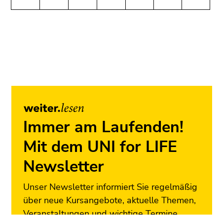
(Benutzer/Sprache)
Seitenbereiche
(Zugriffstaste
8)
Ende
dieses
Seitenbereichs.
Zur
Übersicht
der
Seitenbereiche
Immer am Laufenden!
Mit dem UNI for LIFE
Newsletter
Unser Newsletter informiert Sie regelmäßig
über neue Kursangebote, aktuelle Themen,
Veranstaltungen und wichtige Termine.