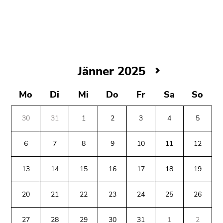
bestätigen
Sie diesen
Link.
Beginn
Zum
des
Inhalt
Jänner
Jänner 2025
Seitenbereichs:
(Zugriffstaste
2025
Seitenbereiche:
1)
Mo
Di
Mi
Do
Fr
Sa
So
Zur
Positionsanzeige
(Zugriffstaste
30
31
1
2
3
4
5
2)
Zur
6
7
8
9
10
11
12
Hauptnavigation
Ende
(Zugriffstaste
13
14
15
16
17
18
19
dieses
3)
Seitenbereichs.
Zu
Zur
20
21
22
23
24
25
26
den
Übersicht
Seiteneinstellungen
der
27
28
29
30
31
1
2