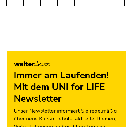
(Benutzer/Sprache)
Seitenbereiche
(Zugriffstaste
8)
Ende
dieses
Seitenbereichs.
Zur
Übersicht
der
Seitenbereiche
Immer am Laufenden!
Mit dem UNI for LIFE
Newsletter
Unser Newsletter informiert Sie regelmäßig
über neue Kursangebote, aktuelle Themen,
Veranstaltungen und wichtige Termine.