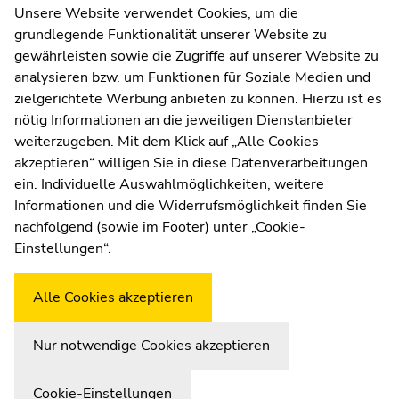
Melden Sie sich jetzt an!
Unsere Website verwendet Cookies, um die
grundlegende Funktionalität unserer Website zu
Zur Newsletter-Anmeldung
gewährleisten sowie die Zugriffe auf unserer Website zu
analysieren bzw. um Funktionen für Soziale Medien und
zielgerichtete Werbung anbieten zu können. Hierzu ist es
nötig Informationen an die jeweiligen Dienstanbieter
weiterzugeben. Mit dem Klick auf „Alle Cookies
UNI for LIFE Weiterbildungs
akzeptieren“ willigen Sie in diese Datenverarbeitungen
Zur Übersicht der Seitenbereiche
Beginn des Seitenbereichs:
Ende dieses Seitenbereichs.
ein. Individuelle Auswahlmöglichkeiten, weitere
GmbH
Informationen und die Widerrufsmöglichkeit finden Sie
nachfolgend (sowie im Footer) unter „Cookie-
Palais Kottulinsky, Beethovenstraße 9, 8010
Einstellungen“.
Graz
Büro-Öffnungszeiten: Mo.-Do.: 9.00-14.00
Alle Cookies akzeptieren
Uhr, Fr.: 9.00-13.00 Uhr
Nur notwendige Cookies akzeptieren
Cookie-Einstellungen