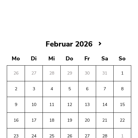
bestätigen
Sie diesen
Link.
Beginn
Zum
des
Inhalt
Februar
Februar 2026
Seitenbereichs:
(Zugriffstaste
2026
Seitenbereiche:
1)
Mo
Di
Mi
Do
Fr
Sa
So
Zur
Positionsanzeige
(Zugriffstaste
26
27
28
29
30
31
1
2)
Zur
2
3
4
5
6
7
8
Hauptnavigation
Ende
(Zugriffstaste
9
10
11
12
13
14
15
dieses
3)
Seitenbereichs.
Zu
Zur
16
17
18
19
20
21
22
den
Übersicht
Seiteneinstellungen
der
23
24
25
26
27
28
1