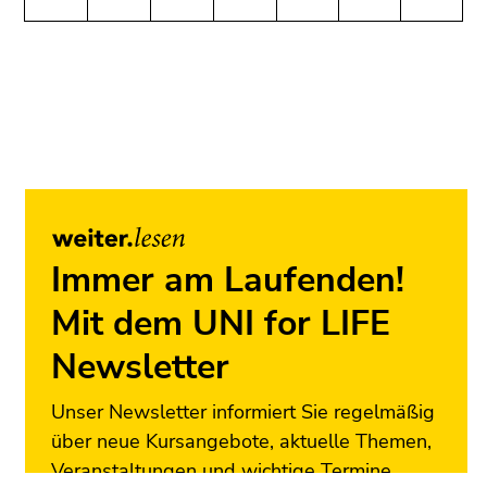
(Benutzer/Sprache)
Seitenbereiche
(Zugriffstaste
8)
Ende
dieses
Seitenbereichs.
Zur
Übersicht
der
Seitenbereiche
Immer am Laufenden!
Mit dem UNI for LIFE
Newsletter
Unser Newsletter informiert Sie regelmäßig
über neue Kursangebote, aktuelle Themen,
Veranstaltungen und wichtige Termine.