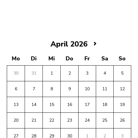
bestätigen
Sie diesen
Link.
Beginn
Zum
des
Inhalt
April
April 2026
Seitenbereichs:
(Zugriffstaste
2026
Seitenbereiche:
1)
Mo
Di
Mi
Do
Fr
Sa
So
Zur
Positionsanzeige
(Zugriffstaste
30
31
1
2
3
4
5
2)
Zur
6
7
8
9
10
11
12
Hauptnavigation
Ende
(Zugriffstaste
13
14
15
16
17
18
19
dieses
3)
Seitenbereichs.
Zu
Zur
20
21
22
23
24
25
26
den
Übersicht
Seiteneinstellungen
der
27
28
29
30
1
2
3