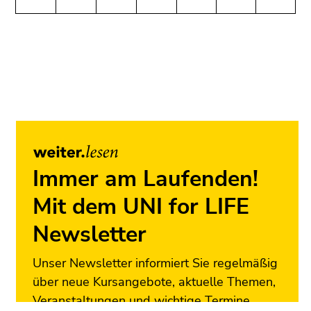
(Benutzer/Sprache)
Seitenbereiche
(Zugriffstaste
8)
Ende
dieses
Seitenbereichs.
Zur
Übersicht
der
Seitenbereiche
Immer am Laufenden!
Mit dem UNI for LIFE
Newsletter
Unser Newsletter informiert Sie regelmäßig
über neue Kursangebote, aktuelle Themen,
Veranstaltungen und wichtige Termine.