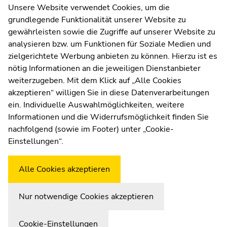
Melden Sie sich jetzt an!
Unsere Website verwendet Cookies, um die
grundlegende Funktionalität unserer Website zu
Zur Newsletter-Anmeldung
gewährleisten sowie die Zugriffe auf unserer Website zu
analysieren bzw. um Funktionen für Soziale Medien und
zielgerichtete Werbung anbieten zu können. Hierzu ist es
nötig Informationen an die jeweiligen Dienstanbieter
weiterzugeben. Mit dem Klick auf „Alle Cookies
UNI for LIFE Weiterbildungs
akzeptieren“ willigen Sie in diese Datenverarbeitungen
Zur Übersicht der Seitenbereiche
Beginn des Seitenbereichs:
Ende dieses Seitenbereichs.
ein. Individuelle Auswahlmöglichkeiten, weitere
GmbH
Informationen und die Widerrufsmöglichkeit finden Sie
nachfolgend (sowie im Footer) unter „Cookie-
Palais Kottulinsky, Beethovenstraße 9, 8010
Einstellungen“.
Graz
Büro-Öffnungszeiten: Mo.-Do.: 9.00-14.00
Alle Cookies akzeptieren
Uhr, Fr.: 9.00-13.00 Uhr
Nur notwendige Cookies akzeptieren
Cookie-Einstellungen