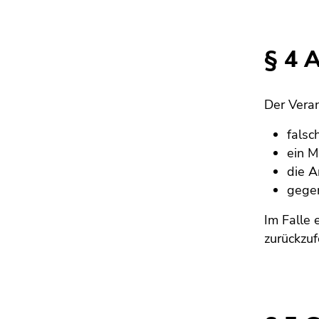
§ 4 
Der Veran
falsc
ein M
die A
gegen
Im Falle 
zurückzuf