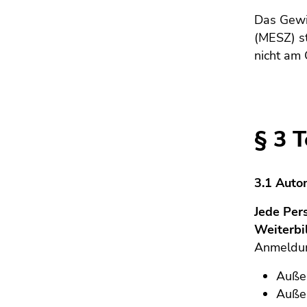
Das Gewi
(MESZ) s
nicht am 
§ 3 
3.1 Auto
Jede Per
Weiterbi
Anmeldun
Außer
Außer