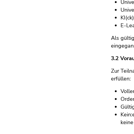
Unive
Unive
KI(ck
E-Lea
Als gülti
eingegan
3.2 Vora
Zur Teiln
erfüllen:
Volle
Orden
Gülti
Kein:
keine