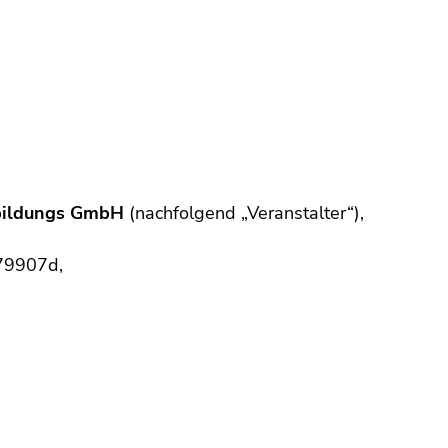
rbildungs GmbH
(nachfolgend „Veranstalter“),
279907d,