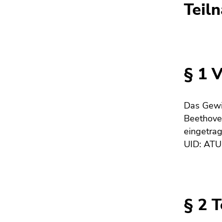
Teil
§ 1 
Das Gewi
Beethove
eingetra
UID: AT
§ 2 