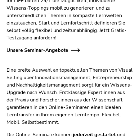
for LIFE bieten 24/7 die Möglichkeit, individuelle
bestätigen
Wissens-Toppings mobil zu generieren und zu
Sie diesen
unterschiedlichen Themen in kompakte Lernwelten
Link.
einzutauchen. Start und Lernfortschritt definieren Sie
Beginn
Zum
selbst völlig flexibel und zeitunabhängig. Jetzt Gratis-
des
Inhalt
Testzugang anfordern!
Seitenbereichs:
(Zugriffstaste
Unsere Seminar-Angebote
Seitenbereiche:
1)
Zur
Positionsanzeige
Eine breite Auswahl an topaktuellen Themen von Visual
(Zugriffstaste
Selling über Innovationsmanagement, Entrepreneurship
2)
und Nachhaltigkeitsmanagement sorgt für ein Wissens-
Zur
Upgrade nach Wunsch. Erstklassige Expert:innen aus
Hauptnavigation
der Praxis und Forscher:innen aus der Wissenschaft
(Zugriffstaste
garantieren in den Online-Seminaren einen idealen
3)
Lerntransfer in Ihrem eigenen Lerntempo. Flexibel.
Zur
Mobil. Selbstbestimmt.
Unternavigation
(Zugriffstaste
Die Online-Seminare können
jederzeit gestartet
und