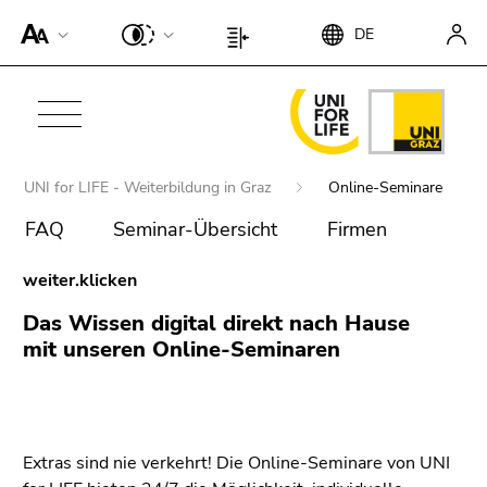
Um die
DE
Seite
Beginn
Ende
besser für
des
dieses
Screen-
Seitenbereichs:
Seitenbereichs.
Beginn
Reader
Seiteneinstellungen:
Zur
des
Ende
darstellen
Übersicht
Seitenbereichs:
dieses
zu
der
Hauptnavigation:
Beginn
UNI for LIFE - Weiterbildung in Graz
Online-Seminare
Seitenbereichs.
können,
Seitenbereiche
des
Zur
betätigen
FAQ
Seminar-Übersicht
Firmen
Seitenbereichs:
Übersicht
Sie
Sie
Ende
der
diesen
weiter.klicken
befinden
dieses
Seitenbereiche
Link.
sich
Seitenbereichs.
Das Wissen digital direkt nach Hause
Um die
hier:
Zur
mit unseren Online-Seminaren
verbesserte
Übersicht
Darstellung
der
für Screen-
Seitenbereiche
Reader zu
Extras sind nie verkehrt! Die Online-Seminare von UNI
deaktivieren,