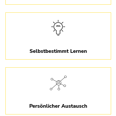
Kompakte Lernformate mit Material für ca. 25 Std.
Workload. Nach erfolgreicher Abschlussprüfung
wartet ein Teilnahmezertifikat.
Selbstbestimmt Lernen
Ergänzende Live-Sessions mit Fachexpert:innen und
anderen Mitlernenden ermöglichen Diskussion und
Austausch über neues Wissen.
Persönlicher Austausch