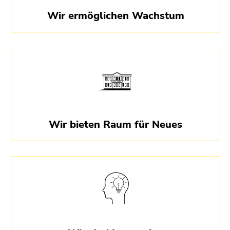
Wir ermöglichen Wachstum
Über 1000m2 Lernfläche & ca 1200 Vortragende
aus Wissenschaft & Praxis
Wir bieten Raum für Neues
Wir bieten maßgeschneiderte Lösungen und
Komplettprogramme für Unternehmen.