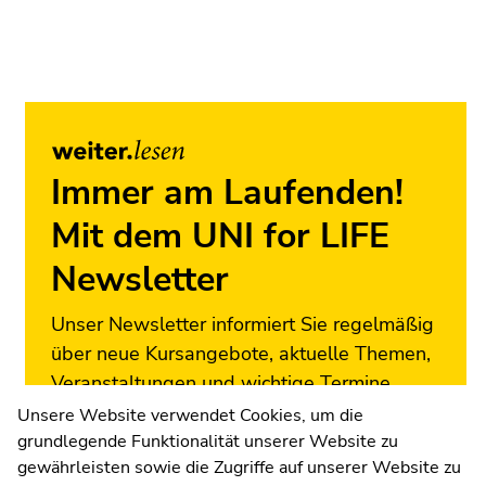
dieses
Seitenbereichs.
Zur
Übersicht
der
Seitenbereiche
Immer am Laufenden!
Mit dem UNI for LIFE
Newsletter
Unser Newsletter informiert Sie regelmäßig
über neue Kursangebote, aktuelle Themen,
Veranstaltungen und wichtige Termine.
Melden Sie sich jetzt an!
Unsere Website verwendet Cookies, um die
grundlegende Funktionalität unserer Website zu
Zur Newsletter-Anmeldung
gewährleisten sowie die Zugriffe auf unserer Website zu