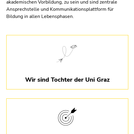
4)
akademischen Vorbildung, zu sein und sind zentrale
Zu
Ansprechstelle und Kommunikationsplattform für
den
Bildung in allen Lebensphasen.
Seiteneinstellungen
(Benutzer/Sprache)
(Zugriffstaste
Als 100% Tochter der Universität Graz leben wir
8)
auch ihre Werte.
Ende
dieses
Seitenbereichs.
Zur
Wir sind Tochter der Uni Graz
Übersicht
der
Seitenbereiche
Wir begleitend berufliche Karriereziele und
persönliches Wachstum.