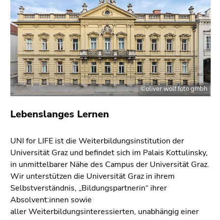
bestätigen
Sie diesen
Link.
Beginn
Zum
des
Inhalt
Seitenbereichs:
(Zugriffstaste
Seitenbereiche:
1)
©oliver wolf foto gmbh
Zur
Positionsanzeige
Lebenslanges Lernen
(Zugriffstaste
2)
Zur
UNI for LIFE ist die Weiterbildungsinstitution der
Hauptnavigation
Universität Graz und befindet sich im Palais Kottulinsky,
(Zugriffstaste
in unmittelbarer Nähe des Campus der Universität Graz.
3)
Wir unterstützen die Universität Graz in ihrem
Zur
Selbstverständnis, „Bildungspartnerin“ ihrer
Unternavigation
Absolvent:innen sowie
(Zugriffstaste
aller Weiterbildungsinteressierten, unabhängig einer