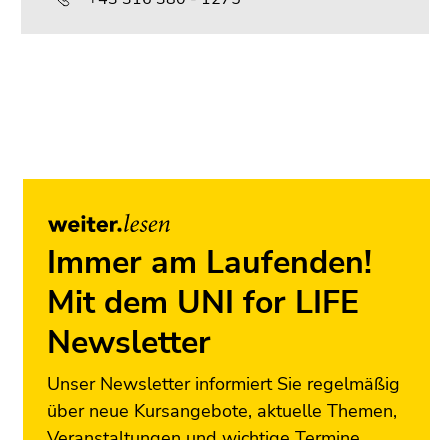
Ende
dieses
Seitenbereichs.
Zur
Übersicht
der
Seitenbereiche
Immer am Laufenden!
Mit dem UNI for LIFE
Newsletter
Unser Newsletter informiert Sie regelmäßig
über neue Kursangebote, aktuelle Themen,
Veranstaltungen und wichtige Termine.