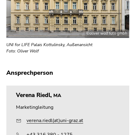
©oliver wolf foto gmbh
UNI for LIFE Palais Kottulinsky, Außenansicht
Foto: Oliver Wolf
Ansprechperson
Verena Riedl,
MA
Marketingleitung
verena.riedl(at)uni-graz.at
+43 316 380 - 1275