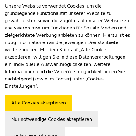
Melden Sie sich jetzt an!
Unsere Website verwendet Cookies, um die
grundlegende Funktionalität unserer Website zu
Zur Newsletter-Anmeldung
gewährleisten sowie die Zugriffe auf unserer Website zu
analysieren bzw. um Funktionen für Soziale Medien und
zielgerichtete Werbung anbieten zu können. Hierzu ist es
nötig Informationen an die jeweiligen Dienstanbieter
weiterzugeben. Mit dem Klick auf „Alle Cookies
UNI for LIFE Weiterbildungs
akzeptieren“ willigen Sie in diese Datenverarbeitungen
ein. Individuelle Auswahlmöglichkeiten, weitere
GmbH
Informationen und die Widerrufsmöglichkeit finden Sie
nachfolgend (sowie im Footer) unter „Cookie-
Palais Kottulinsky, Beethovenstraße 9, 8010
Einstellungen“.
Graz
Büro-Öffnungszeiten: Mo.-Do.: 9.00-14.00
Alle Cookies akzeptieren
Uhr, Fr.: 9.00-13.00 Uhr
Nur notwendige Cookies akzeptieren
Zur Übersicht der Seitenbereiche
Beginn des Seitenbereichs:
Ende dieses Seitenbereichs.
Cookie-Einstellungen