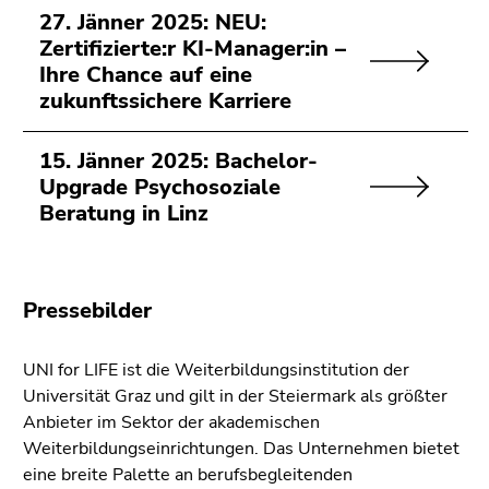
4)
27. Jänner 2025: NEU:
Zu
Zertifizierte:r KI-Manager:in –
den
Ihre Chance auf eine
Seiteneinstellungen
zukunftssichere Karriere
(Benutzer/Sprache)
(Zugriffstaste
15. Jänner 2025: Bachelor-
8)
Upgrade Psychosoziale
Ende
Beratung in Linz
dieses
Seitenbereichs.
Zur
Pressebilder
Übersicht
der
Seitenbereiche
UNI for LIFE ist die Weiterbildungsinstitution der
Universität Graz und gilt in der Steiermark als größter
Anbieter im Sektor der akademischen
Weiterbildungseinrichtungen. Das Unternehmen bietet
eine breite Palette an berufsbegleitenden