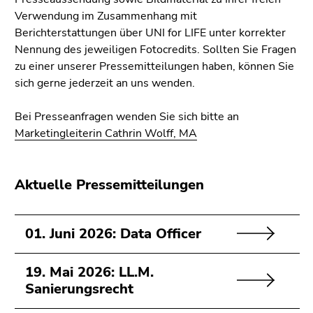
bestätigen
Verwendung im Zusammenhang mit
Sie diesen
Berichterstattungen über UNI for LIFE unter korrekter
Link.
Nennung des jeweiligen Fotocredits. Sollten Sie Fragen
Beginn
zu einer unserer Pressemitteilungen haben, können Sie
Zum
des
sich gerne jederzeit an uns wenden.
Inhalt
Seitenbereichs:
(Zugriffstaste
Seitenbereiche:
Bei Presseanfragen wenden Sie sich bitte an
1)
Marketingleiterin Cathrin Wolff, MA
Zur
Positionsanzeige
(Zugriffstaste
Aktuelle Pressemitteilungen
2)
Zur
Hauptnavigation
01. Juni 2026: Data Officer
(Zugriffstaste
3)
Zur
19. Mai 2026: LL.M.
Unternavigation
Sanierungsrecht
(Zugriffstaste