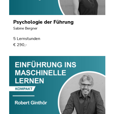
4)
Zu
den
Seiteneinstellungen
Psychologie der Führung
(Benutzer/Sprache)
Sabine Bergner
(Zugriffstaste
8)
5 Lernstunden
€ 290,-
Ende
dieses
Seitenbereichs.
Zur
Übersicht
der
Seitenbereiche