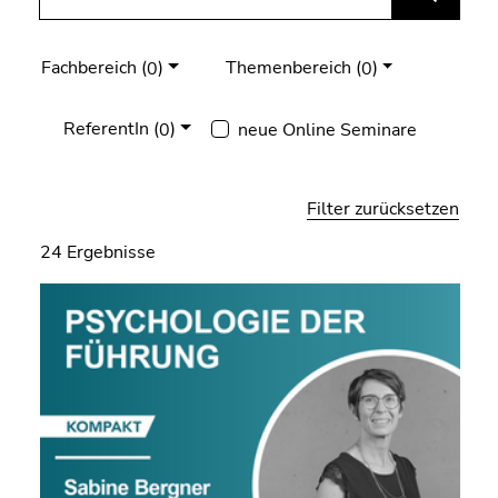
bestätigen
man
Sie diesen
selbst
Link.
Fachbereich (
)
Themenbereich (
)
0
0
nach
Beginn
Themen
Zum
ReferentIn (
)
neue Online Seminare
0
des
suchen...
Inhalt
Seitenbereichs:
(Zugriffstaste
Seitenbereiche:
1)
Filter zurücksetzen
Zur
Positionsanzeige
24
Ergebnisse
(Zugriffstaste
2)
Zur
Hauptnavigation
(Zugriffstaste
3)
Zur
Unternavigation
(Zugriffstaste