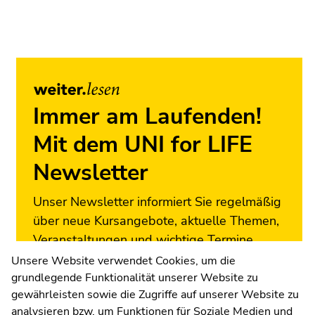
dieses
Seitenbereichs.
Zur
Übersicht
der
Seitenbereiche
Immer am Laufenden!
Mit dem UNI for LIFE
Newsletter
Unser Newsletter informiert Sie regelmäßig
über neue Kursangebote, aktuelle Themen,
Veranstaltungen und wichtige Termine.
Melden Sie sich jetzt an!
Unsere Website verwendet Cookies, um die
grundlegende Funktionalität unserer Website zu
Zur Newsletter-Anmeldung
gewährleisten sowie die Zugriffe auf unserer Website zu
analysieren bzw. um Funktionen für Soziale Medien und