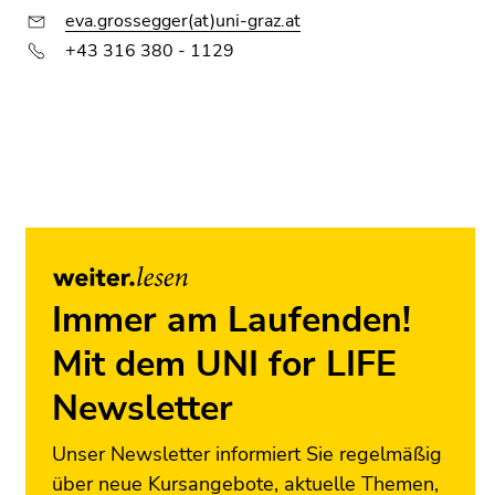
eva.grossegger(at)uni-graz.at
+43 316 380 - 1129
Ende
dieses
Seitenbereichs.
Zur
Übersicht
der
Seitenbereiche
Immer am Laufenden!
Mit dem UNI for LIFE
Newsletter
Unser Newsletter informiert Sie regelmäßig
über neue Kursangebote, aktuelle Themen,