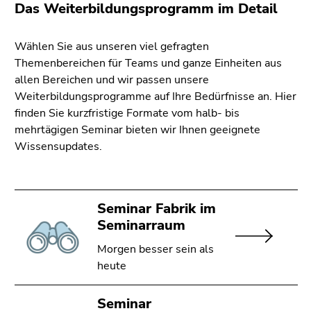
4)
Das Weiterbildungsprogramm im Detail
Zu
den
Wählen Sie aus unseren viel gefragten
Seiteneinstellungen
Themenbereichen für Teams und ganze Einheiten aus
(Benutzer/Sprache)
allen Bereichen und wir passen unsere
(Zugriffstaste
Weiterbildungsprogramme auf Ihre Bedürfnisse an. Hier
8)
finden Sie kurzfristige Formate vom halb- bis
mehrtägigen Seminar bieten wir Ihnen geeignete
Ende
Wissensupdates.
dieses
Seitenbereichs.
Zur
Übersicht
Seminar Fabrik im
der
Seminarraum
Seitenbereiche
Morgen besser sein als
heute
Seminar