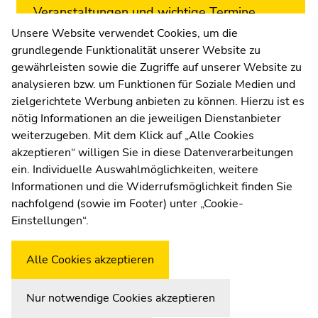
Veranstaltungen und wichtige Termine.
Melden Sie sich jetzt an!
Unsere Website verwendet Cookies, um die
grundlegende Funktionalität unserer Website zu
Zur Newsletter-Anmeldung
gewährleisten sowie die Zugriffe auf unserer Website zu
analysieren bzw. um Funktionen für Soziale Medien und
zielgerichtete Werbung anbieten zu können. Hierzu ist es
nötig Informationen an die jeweiligen Dienstanbieter
weiterzugeben. Mit dem Klick auf „Alle Cookies
UNI for LIFE Weiterbildungs
akzeptieren“ willigen Sie in diese Datenverarbeitungen
ein. Individuelle Auswahlmöglichkeiten, weitere
GmbH
Informationen und die Widerrufsmöglichkeit finden Sie
nachfolgend (sowie im Footer) unter „Cookie-
Palais Kottulinsky, Beethovenstraße 9, 8010
Einstellungen“.
Graz
Büro-Öffnungszeiten: Mo.-Do.: 9.00-14.00
Alle Cookies akzeptieren
Uhr, Fr.: 9.00-13.00 Uhr
Nur notwendige Cookies akzeptieren