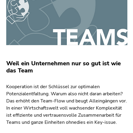
bestätigen
Sie diesen
Link.
Beginn
Zum
des
Inhalt
Seitenbereichs:
(Zugriffstaste
Seitenbereiche:
1)
Zur
Weil ein Unternehmen nur so gut ist wie
Positionsanzeige
das Team
(Zugriffstaste
2)
Zur
Kooperation ist der Schlüssel zur optimalen
Hauptnavigation
Potenzialentfaltung. Warum also nicht daran arbeiten?
(Zugriffstaste
Das erhöht den Team-Flow und beugt Alleingängen vor.
3)
In einer Wirtschaftswelt voll wachsender Komplexität
Zur
ist effiziente und vertrauensvolle Zusammenarbeit für
Unternavigation
Teams und ganze Einheiten ohnedies ein Key-issue.
(Zugriffstaste