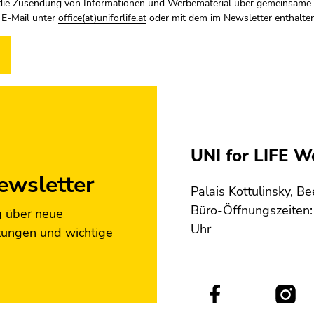
die Zusendung von Informationen und Werbematerial über gemeinsame 
r E-Mail unter
office(at)uniforlife.at
oder mit dem im Newsletter enthalte
UNI for LIFE 
ewsletter
Palais Kottulinsky, B
Büro-Öffnungszeiten: 
g über neue
Uhr
tungen und wichtige