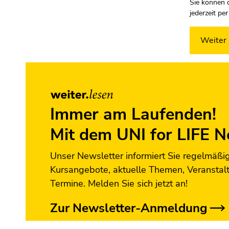
Sie können 
jederzeit pe
Ende
dieses
Seitenbereichs.
Zur
Immer am Laufenden!
Übersicht
der
Mit dem UNI for LIFE N
Seitenbereiche
Unser Newsletter informiert Sie regelmäßi
Kursangebote, aktuelle Themen, Veranstal
Termine. Melden Sie sich jetzt an!
Zur Newsletter-Anmeldung