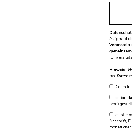
Datenschut
Aufgrund d
Veranstalt
gemeinsame
(Universität
Hinweis
:
We
der
Datensc
Die im In
Ich bin d
bereitgestel
Ich stimm
Anschrift, 
monatlichen