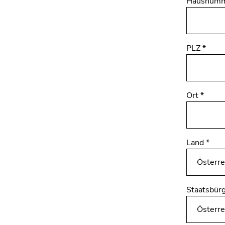
Hausnumme
PLZ
*
Ort
*
Land
*
Staatsbür