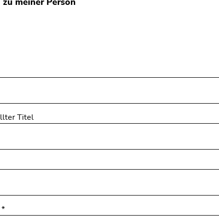
 zu meiner Person
lter Titel
e
*