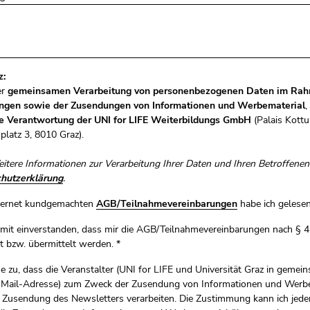
z:
er
gemeinsamen Verarbeitung von personenbezogenen Daten im Rahm
ungen sowie der Zusendungen von Informationen und Werbematerial
,
 Verantwortung der UNI for LIFE
Weiterbildungs GmbH
(Palais Kott
splatz 3, 8010 Graz).
itere Informationen zur Verarbeitung Ihrer Daten und Ihren Betroffen
hutzerklärung
.
ternet kundgemachten
AGB/Teilnahmevereinbarungen
habe ich gelesen
amit einverstanden, dass mir die AGB/Teilnahmevereinbarungen nach § 
lt bzw. übermittelt werden.
*
e zu, dass die Veranstalter (UNI for LIFE und Universität Graz in gem
E-Mail-Adresse) zum Zweck der Zusendung von Informationen und Werb
 Zusendung des Newsletters verarbeiten. Die Zustimmung kann ich jederz