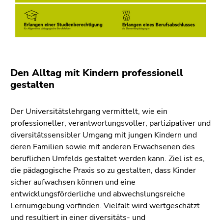
4)
Zu
den
Seiteneinstellungen
(Benutzer/Sprache)
(Zugriffstaste
Den Alltag mit Kindern professionell
8)
gestalten
Ende
dieses
Der Universitätslehrgang vermittelt, wie ein
Seitenbereichs.
professioneller, verantwortungsvoller, partizipativer und
Zur
diversitätssensibler Umgang mit jungen Kindern und
Übersicht
deren Familien sowie mit anderen Erwachsenen des
der
beruflichen Umfelds gestaltet werden kann. Ziel ist es,
Seitenbereiche
die pädagogische Praxis so zu gestalten, dass Kinder
sicher aufwachsen können und eine
entwicklungsförderliche und abwechslungsreiche
Lernumgebung vorfinden. Vielfalt wird wertgeschätzt
und resultiert in einer diversitäts- und