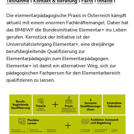
Teilnahme
I
Kontakt & Beratung
I
Facts
I
Inhalte
I
bestätigen
Sie diesen
Link.
Die elementarpädagogische Praxis in Österreich kämpft
aktuell mit einem enormen Fachkräftemangel. Daher hat
Beginn
Zum
das BMBWF die Bundesinitiative Elementar+ ins Leben
des
Inhalt
gerufen. Kernstück der Initiative ist der
Seitenbereichs:
(Zugriffstaste
Universitätslehrgang Elementar+, eine dreijährige
Seitenbereiche:
1)
berufsbegleitende Qualifizierung zur
Zur
Elementarpädagogin:zum Elementarpädagogen.
Positionsanzeige
Elementar+ ist damit ein alternativer Weg, sich zur
(Zugriffstaste
pädagogischen Fachperson für den Elementarbereich
2)
qualifizieren zu lassen.
Zur
Hauptnavigation
(Zugriffstaste
3)
Zur
Unternavigation
(Zugriffstaste