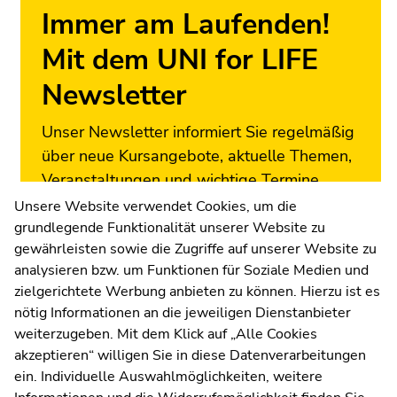
Übersicht
Immer am Laufenden!
der
Seitenbereiche
Mit dem UNI for LIFE
Newsletter
Unser Newsletter informiert Sie regelmäßig
über neue Kursangebote, aktuelle Themen,
Veranstaltungen und wichtige Termine.
Melden Sie sich jetzt an!
Unsere Website verwendet Cookies, um die
grundlegende Funktionalität unserer Website zu
Zur Newsletter-Anmeldung
gewährleisten sowie die Zugriffe auf unserer Website zu
analysieren bzw. um Funktionen für Soziale Medien und
zielgerichtete Werbung anbieten zu können. Hierzu ist es
nötig Informationen an die jeweiligen Dienstanbieter
weiterzugeben. Mit dem Klick auf „Alle Cookies
UNI for LIFE Weiterbildungs
akzeptieren“ willigen Sie in diese Datenverarbeitungen
ein. Individuelle Auswahlmöglichkeiten, weitere
GmbH