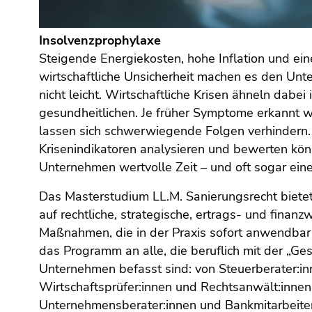
(Benutzer/Sprache)
(Zugriffstaste
8)
Insolvenzprophylaxe
Steigende Energiekosten, hohe Inflation und ei
Ende
wirtschaftliche Unsicherheit machen es den Un
dieses
nicht leicht. Wirtschaftliche Krisen ähneln dabei
Seitenbereichs.
gesundheitlichen. Je früher Symptome erkannt 
Zur
lassen sich schwerwiegende Folgen verhindern. 
Übersicht
Krisenindikatoren analysieren und bewerten kön
der
Seitenbereiche
Unternehmen wertvolle Zeit – und oft sogar ein
Das Masterstudium LL.M. Sanierungsrecht biete
auf rechtliche, strategische, ertrags- und finanzw
Maßnahmen, die in der Praxis sofort anwendbar s
das Programm an alle, die beruflich mit der „Ge
Unternehmen befasst sind: von Steuerberater:in
Wirtschaftsprüfer:innen und Rechtsanwält:innen 
Unternehmensberater:innen und Bankmitarbeiter