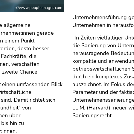
©www.peopleimages.com
Unternehmensführung gena
ne allgemeine
Unternehmen in herausfor
ternehmer:innen gerade
„In Zeiten vielfältiger U
 in einem Punkt
die Sanierung von Untern
werden, desto besser
herausragende Bedeutung.
Fachkräfte, die
kompakte und anwendungso
nen, verschaffen
betriebswirtschaftlichen 
e zweite Chance.
durch ein komplexes Zusa
t einen umfassenden Blick
auszeichnet. Im Fokus des
irtschaftliche
Parameter und der faktis
ind. Damit richtet sich
Unternehmenssanierungen“
sundheit“ von
LL.M. (Harvard), neuer wi
nen über
Sanierungsrecht.
bis hin zu
:innen.