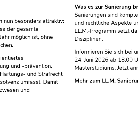
Was es zur Sanierung b
Sanierungen sind komplex
 nun besonders attraktiv:
und rechtliche Aspekte u
ass der gesamte
LL.M.-Programm setzt da
ahr möglich ist, ohne
Disziplinen.
achen.
Informieren Sie sich bei
ientiertes
24. Juni 2026 ab 18.00 U
ng und -prävention,
Masterstudiums. Jetzt an
Haftungs- und Strafrecht
Mehr zum LL.M. Sanieru
nsolvenz umfasst. Damit
anzwesen und