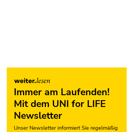
Ende
dieses
Seitenbereichs.
Zur
Übersicht
der
Seitenbereiche
Beginn
Ende
des
dieses
Immer am Laufenden!
Seitenbereichs:
Seitenbereichs.
Unternavigation:
Zur
Mit dem UNI for LIFE
Übersicht
der
Newsletter
Seitenbereiche
Unser Newsletter informiert Sie regelmäßig