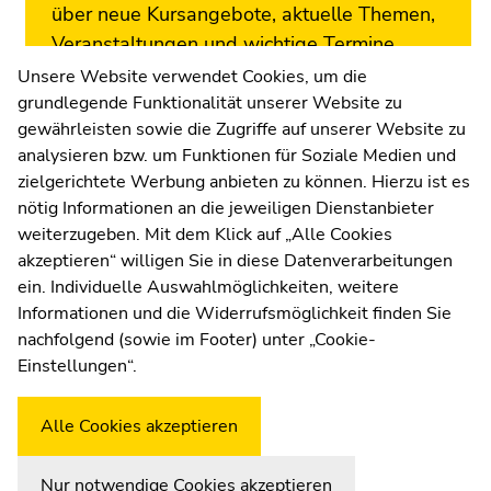
über neue Kursangebote, aktuelle Themen,
Veranstaltungen und wichtige Termine.
Melden Sie sich jetzt an!
Unsere Website verwendet Cookies, um die
grundlegende Funktionalität unserer Website zu
Zur Newsletter-Anmeldung
gewährleisten sowie die Zugriffe auf unserer Website zu
analysieren bzw. um Funktionen für Soziale Medien und
zielgerichtete Werbung anbieten zu können. Hierzu ist es
nötig Informationen an die jeweiligen Dienstanbieter
weiterzugeben. Mit dem Klick auf „Alle Cookies
UNI for LIFE Weiterbildungs
akzeptieren“ willigen Sie in diese Datenverarbeitungen
ein. Individuelle Auswahlmöglichkeiten, weitere
GmbH
Informationen und die Widerrufsmöglichkeit finden Sie
nachfolgend (sowie im Footer) unter „Cookie-
Palais Kottulinsky, Beethovenstraße 9, 8010
Einstellungen“.
Graz
Büro-Öffnungszeiten: Mo.-Do.: 9.00-14.00
Alle Cookies akzeptieren
Uhr, Fr.: 9.00-13.00 Uhr
Zur Übersicht der Seitenbereiche
Beginn des Seitenbereichs:
Ende dieses Seitenbereichs.
Nur notwendige Cookies akzeptieren