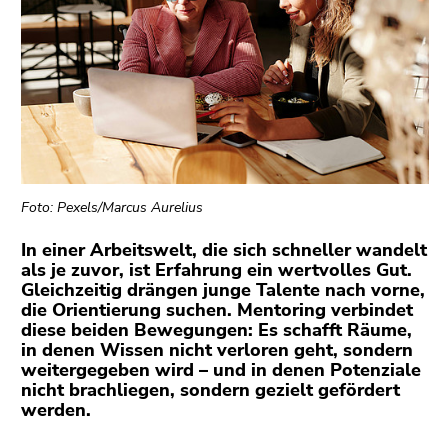
bestätigen
Sie diesen
Link.
Beginn
Zum
des
Inhalt
Seitenbereichs:
(Zugriffstaste
Seitenbereiche:
1)
Zur
Foto: Pexels/Marcus Aurelius
Positionsanzeige
(Zugriffstaste
In einer Arbeitswelt, die sich schneller wandelt
2)
als je zuvor, ist Erfahrung ein wertvolles Gut.
Zur
Gleichzeitig drängen junge Talente nach vorne,
die Orientierung suchen. Mentoring verbindet
Hauptnavigation
diese beiden Bewegungen: Es schafft Räume,
(Zugriffstaste
in denen Wissen nicht verloren geht, sondern
3)
weitergegeben wird – und in denen Potenziale
Zu
nicht brachliegen, sondern gezielt gefördert
den
werden.
Seiteneinstellungen