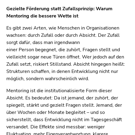
(Benutzer/Sprache)
Gezielte Förderung statt Zufallsprinzip: Warum
(Zugriffstaste
Mentoring die bessere Wette ist
8)
Es gibt zwei Arten, wie Menschen in Organisationen
Ende
wachsen: durch Zufall oder durch Absicht. Der Zufall
dieses
sorgt dafür, dass man irgendwann
Seitenbereichs.
einer Person begegnet, die zuhört, Fragen stellt und
Zur
vielleicht sogar neue Türen öffnet. Wer jedoch auf den
Übersicht
Zufall setzt, riskiert Stillstand. Absicht hingegen heißt:
der
Strukturen schaffen, in denen Entwicklung nicht nur
Seitenbereiche
möglich, sondern wahrscheinlich wird.
Mentoring ist die institutionalisierte Form dieser
Absicht. Es bedeutet: Da ist jemand, der zuhört, der
spiegelt, stärkt und gezielt Fragen stellt. Jemand, der
über Wochen oder Monate begleitet – und so
sicherstellt, dass Entwicklung nicht im Tagesgeschäft
versandet. Die Effekte sind messbar: weniger
Fluktuation, mehr Eigenverantwortung, klarere