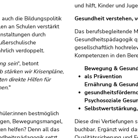
und hilft, Kinder und Jug
uch die Bildungspolitik
Gesundheit verstehen, v
len an Schulen verstärkt
Das berufsbegleitende M
nstaltungen durch
Gesundheitspädagogik qual
außerschulische
gesellschaftlich hochrel
hrlich verdoppelt.
Kompetenzen in den Bere
ng sein
“, betont
Bewegung & Gesund
b stärken wir Krisenpläne,
als Prävention
en direkte Hilfen für
Ernährung & Gesund
hen
."
gesundheitsfördern
Psychosoziale Gesu
Selbstwertstärkung,
üler:innen bestmöglich
rungen, Bewegungsmangel,
Diese drei Vertiefungen si
ten helfen? Denn all das
buchbar. Ergänzt wird d
undheitspädagogik setzt
Qualitätssicherung und 