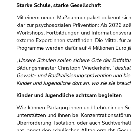
Starke Schule, starke Gesellschaft
Mit einem neuen Maßnahmenpaket bekennt sich a
klar zur psychosozialen Prävention: Ab 2026 sol
Workshops, Fortbildungen und Informationsvera
externe Expert:innen stattfinden. Die Mittel für 
Programme werden dafür auf 4 Millionen Euro jä
„
Unsere Schulen sollen sichere Orte der Entfaltu
Bildungsminister Christoph Wiederkehr, "
deshal
Gewalt- und Radikalisierungsprävention und biet
Kinder und Jugendliche dort an, wo sie sie brauc
Kinder und Jugendliche achtsam begleiten
Wie können Pädagog:innen und Lehrer:innen Sch
unterstützen und ihnen bei Konzentrationsstö
Überforderung, Isolation, oder auch Suchtverhal
hat längst den schulischen Alltag erreicht. Ges