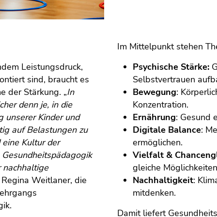
Im Mittelpunkt stehen Th
endem Leistungsdruck,
Psychische Stärke:
G
ntiert sind, braucht es
Selbstvertrauen aufb
e der Stärkung. „
In
Bewegung
: Körperli
cher denn je, in die
Konzentration.
g unserer Kinder und
Ernährung
: Gesund 
itig auf Belastungen zu
Digitale Balance
: M
eine Kultur der
ermöglichen.
n. Gesundheitspädagogik
Vielfalt & Chanceng
r nachhaltige
gleiche Möglichkeiten
r. Regina Weitlaner, die
Nachhaltigkeit
: Klim
rlehrgangs
mitdenken.
ik.
Damit liefert Gesundhei