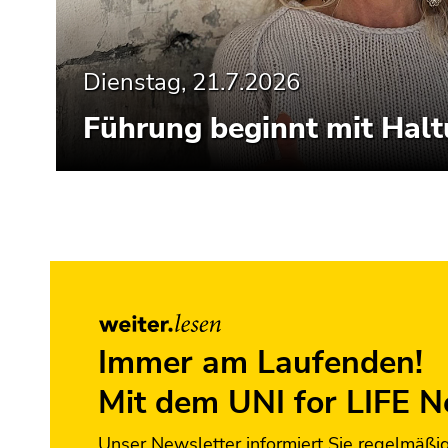
Dienstag, 21.7.2026
Führung beginnt mit Hal
Ende
dieses
Seitenbereichs.
Zur
Immer am Laufenden!
Übersicht
Mit dem UNI for LIFE N
der
Seitenbereiche
Unser Newsletter informiert Sie regelmäßi