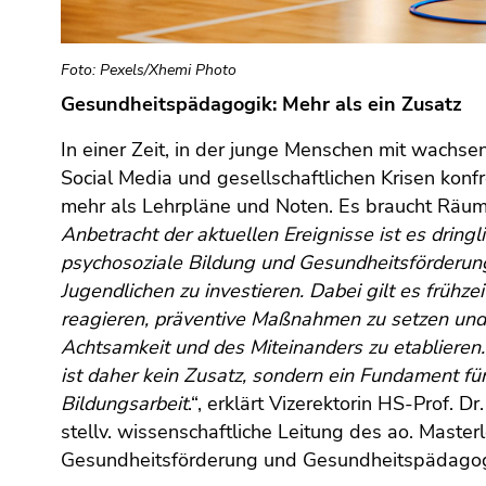
(Benutzer/Sprache)
(Zugriffstaste
8)
Foto: Pexels/Xhemi Photo
Ende
Gesundheitspädagogik: Mehr als ein Zusatz
dieses
In einer Zeit, in der junge Menschen mit wachs
Seitenbereichs.
Social Media und gesellschaftlichen Krisen konfro
Zur
mehr als Lehrpläne und Noten. Es braucht Räum
Übersicht
der
Anbetracht der aktuellen Ereignisse ist es dringli
Seitenbereiche
psychosoziale Bildung und Gesundheitsförderun
Jugendlichen zu investieren. Dabei gilt es frühze
reagieren, präventive Maßnahmen zu setzen und 
Achtsamkeit und des Miteinanders zu etabliere
ist daher kein Zusatz, sondern ein Fundament fü
Bildungsarbeit
.“, erklärt Vizerektorin HS-Prof. D
stellv. wissenschaftliche Leitung des ao. Maste
Gesundheitsförderung und Gesundheitspädagog